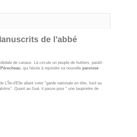
Manuscrits de l'abbé
n dédale de canaux. Là circule un peuple de huttiers, paraît-
 Pérocheau
, qui hésite à rejoindre sa nouvelle
paroisse
 L'Île-d'Elle allant voter "garde nationale en tête, fusil au
calotins". Quant au Gué, il passe pour " une taupinière de