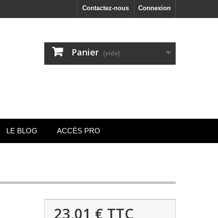
Contactez-nous
Connexion
Panier
(vide)
LE BLOG
ACCÈS PRO
23,01 €
TTC