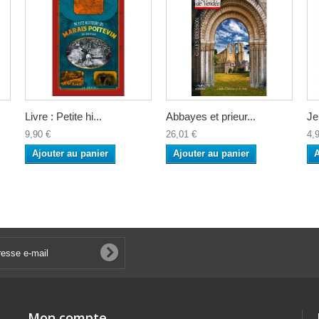
Livre : Petite hi...
Abbayes et prieur...
Je
9,90 €
26,01 €
4,
Ajouter au panier
Ajouter au panier
A
Mon compte