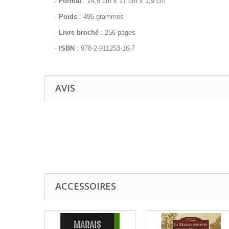
-
Format
: 24,5 cm x 17 cm x 1,9 cm
-
Poids
: 495 grammes
-
Livre broché
: 256 pages
-
ISBN
: 978-2-911253-16-7
AVIS
ACCESSOIRES