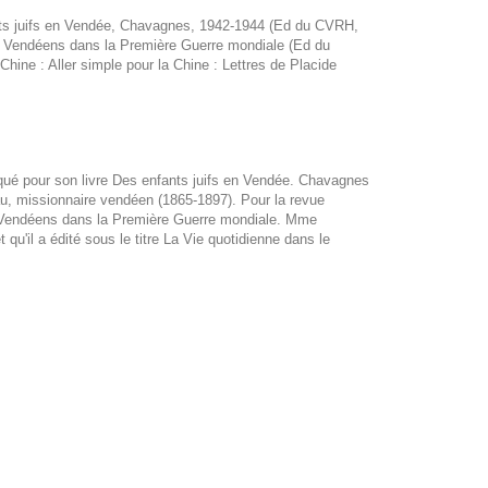
fants juifs en Vendée, Chavagnes, 1942-1944 (Ed du CVRH,
es Vendéens dans la Première Guerre mondiale (Ed du
Chine : Aller simple pour la Chine : Lettres de Placide
rqué pour son livre Des enfants juifs en Vendée. Chavagnes
au, missionnaire vendéen (1865-1897). Pour la revue
es Vendéens dans la Première Guerre mondiale. Mme
 qu'il a édité sous le titre La Vie quotidienne dans le