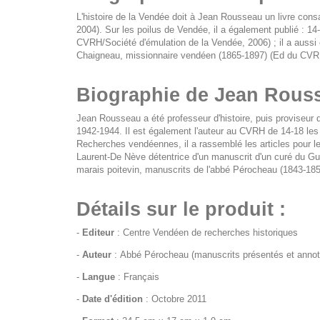
L'histoire de la Vendée doit à Jean Rousseau un livre con
2004). Sur les poilus de Vendée, il a également publié :
CVRH/Société d'émulation de la Vendée, 2006) ; il a aussi éd
Chaigneau, missionnaire vendéen (1865-1897) (Ed du CVR
Biographie de Jean Rous
Jean Rousseau a été professeur d'histoire, puis proviseur 
1942-1944. Il est également l'auteur au CVRH de 14-18 les 
Recherches vendéennes, il a rassemblé les articles pour 
Laurent-De Nève détentrice d'un manuscrit d'un curé du Gué-d
marais poitevin, manuscrits de l'abbé Pérocheau (1843-185
Détails sur le produit :
-
Editeur
: Centre Vendéen de recherches historiques
-
Auteur
: Abbé Pérocheau (manuscrits présentés et anno
-
Langue
: Français
-
Date d'édition
: Octobre 2011