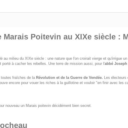
 Marais Poitevin au XIXe siècle : 
é au milieu du XIXe siècle : une nature que l'on croirait vierge et qu'irrigue u
et porté à cacher les rebelles. Une terre de mission aussi, pour l'
abbé Joseph
s toutes fraîches de la
Révolution et de la Guerre de Vendée.
Les électeurs de
uve encore pour vouer les riches à la guillotine et vouloir "en finir avec les 
 jour nouveau un Marais poitevin décidément bien secret.
rocheau