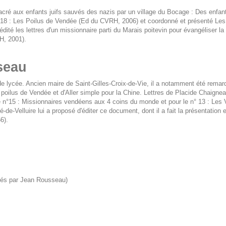
sacré aux enfants juifs sauvés des nazis par un village du Bocage : Des en
 14-18 : Les Poilus de Vendée (Ed du CVRH, 2006) et coordonné et présenté L
ité les lettres d'un missionnaire parti du Marais poitevin pour évangéliser la 
H, 2001).
seau
de lycée. Ancien maire de Saint-Gilles-Croix-de-Vie, il a notamment été rema
poilus de Vendée et d'Aller simple pour la Chine. Lettres de Placide Chaigne
le n°15 : Missionnaires vendéens aux 4 coins du monde et pour le n° 13 : L
e-Velluire lui a proposé d'éditer ce document, dont il a fait la présentation et
6).
tés par Jean Rousseau)