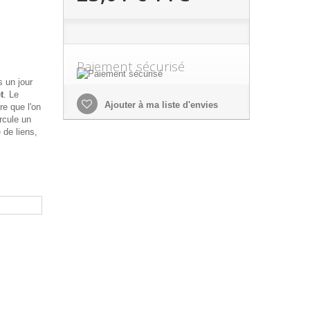
Paiement sécurisé
s un jour
t
. Le
Ajouter à ma liste d'envies
re que l'on
ircule un
e de liens,
.