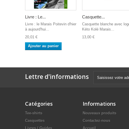
Livre : Le...
Casquette...
Livre : le Marais Poitevin d'hier
Casquette blanche avec log
à aujourd'hui...
Kéto Kolé Marais...
20,01 €
13,00 €
Ajouter au panier
Lettre d'informations
Catégories
Informations
Tee-shirts
Nouveaux produits
Casquettes
Contactez-nous
Livres / Guides
Accueil