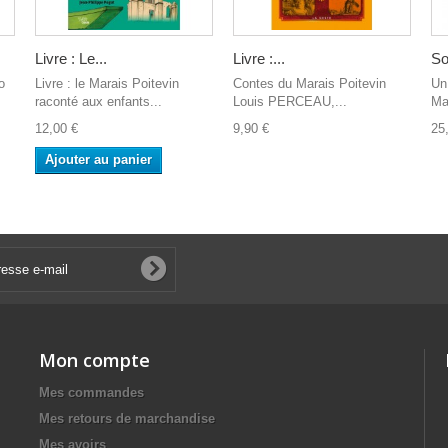
Livre : Le...
Livre :...
So
o
Livre : le Marais Poitevin
Contes du Marais Poitevin
Un
raconté aux enfants...
Louis PERCEAU,...
Mar
12,00 €
9,90 €
25
Ajouter au panier
Mon compte
Mes commandes
Mes retours de marchandise
Mes avoirs