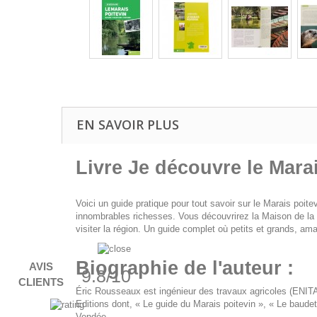
EN SAVOIR PLUS
Livre Je découvre le Marais
Voici un guide pratique pour tout savoir sur le Marais poitev
innombrables richesses. Vous découvrirez la Maison de la m
visiter la région. Un guide complet où petits et grands, amat
Biographie de l'auteur :
AVIS
9.8/10
CLIENTS
Éric Rousseaux est ingénieur des travaux agricoles (ENITA 
Editions dont, « Le guide du Marais poitevin », « Le baudet
Vendée.