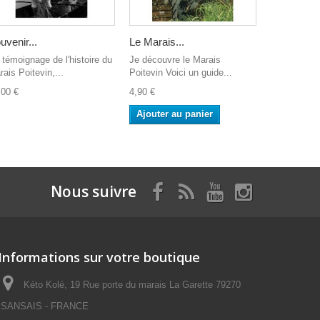
uvenir...
Le Marais...
 témoignage de l'histoire du
Je découvre le Marais
ais Poitevin,...
Poitevin Voici un guide...
,00 €
4,90 €
Ajouter au panier
Nous suivre
Informations sur votre boutique
Kéto Kolé, 19 Rue porte du marais La Garette 79270
SANSAIS - FRANCE