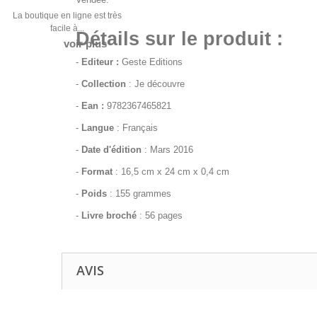
La boutique en ligne est très
facile à...
Détails sur le produit :
voir plus
-
Editeur :
Geste Editions
-
Collection
: Je découvre
-
Ean :
9782367465821
-
Langue
: Français
-
Date d'édition
: Mars 2016
-
Format
: 16,5 cm x 24 cm x 0,4 cm
-
Poids
: 155 grammes
-
Livre broché
: 56 pages
AVIS