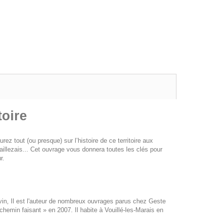
toire
rez tout (ou presque) sur l’histoire de ce territoire aux
illezais... Cet ouvrage vous donnera toutes les clés pour
r.
evin, Il est l'auteur de nombreux ouvrages parus chez Geste
chemin faisant » en 2007. Il habite à Vouillé-les-Marais en